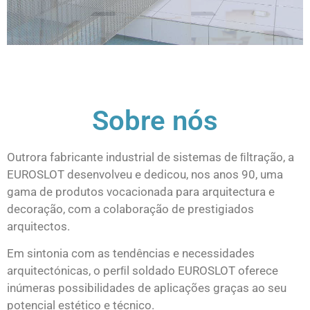
Grelhas
Grelhas
Grelhas
Grelhas
Grelhas
Grelhas
Sobre nós
rígidas
rígidas
rígidas
rígidas
rígidas
rígidas
Outrora fabricante industrial de sistemas de ﬁltração, a
em aço
em aço
em aço
em aço
em aço
em aço
EUROSLOT desenvolveu e dedicou, nos anos 90, uma
gama de produtos vocacionada para arquitectura e
decoração, com a colaboração de prestigiados
inox
inox
inox
inox
inox
inox
arquitectos.
Em sintonia com as tendências e necessidades
para
para
para
para
para
para
arquitectónicas, o perﬁl soldado EUROSLOT oferece
inúmeras possibilidades de aplicações graças ao seu
potencial estético e técnico.