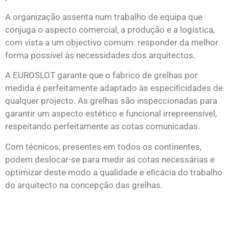
arquitectur
arquitectur
arquitectur
arquitectur
arquitectur
arquitectur
A organização assenta num trabalho de equipa que
conjuga o aspecto comercial, a produção e a logística,
com vista a um objectivo comum: responder da melhor
Click Here
Click Here
Click Here
Click Here
Click Here
Click Here
forma possível às necessidades dos arquitectos.
A EUROSLOT garante que o fabrico de grelhas por
medida é perfeitamente adaptado às especiﬁcidades de
qualquer projecto. As grelhas são inspeccionadas para
garantir um aspecto estético e funcional irrepreensível,
respeitando perfeitamente as cotas comunicadas.
Com técnicos, presentes em todos os continentes,
podem deslocar-se para medir as cotas necessárias e
optimizar deste modo a qualidade e eﬁcácia do trabalho
do arquitecto na concepção das grelhas.